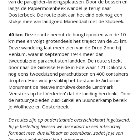
van de paraglider-landingsplaatsen. Door de bossen en 
langs de Papiermolenbeek wandel je terug naar 
Oosterbeek. De route pakt aan het eind ook nog een 
stukje mee van landgoed Mariëndaal met de Slipbeek.
40 km
: Deze route neemt de hoogtepunten van de 10 
km mee en volgt grotendeels het traject van de 25 km. 
Deze wandeling laat meer zien van de Drop Zone bij 
Renkum, waar in september 1944 meer dan 
tweeduizend parachutisten landden. De route steekt 
door naar de Ginkelse Heide in Ede waar 121 Dakota's 
nog eens tweeduizend parachutisten en 400 containers 
dropten. Hier vind je vlakbij het bestaande Airborne 
Monument de nieuwe indrukwekkende Landmark 
'Vensters op het Verleden' dat de landing herdenkt. Door 
de natuurgebieden Zuid-Ginkel en Buunderkamp bereik 
je Wolfheze en Oosterbeek.
De routes zijn op onderstaande overzichtskaart ingetekend. 
Bij je bestelling leveren we deze kaart in een interactief 
formaat mee, dus klikbaar en zoombaar, zodat je je van 
tevoren gedetailleerd kunt oriënteren.