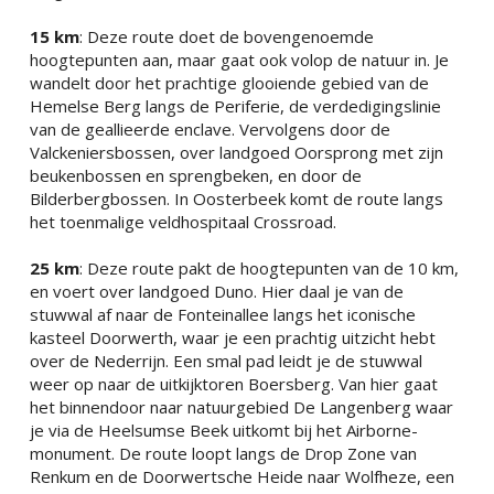
15 km
: Deze route doet de bovengenoemde 
hoogtepunten aan, maar gaat ook volop de natuur in. Je 
wandelt door het prachtige glooiende gebied van de 
Hemelse Berg langs de Periferie, de verdedigingslinie 
van de geallieerde enclave. Vervolgens door de 
Valckeniersbossen, over landgoed Oorsprong met zijn 
beukenbossen en sprengbeken, en door de 
Bilderbergbossen. In Oosterbeek komt de route langs 
het toenmalige veldhospitaal Crossroad.
25 km
: Deze route pakt de hoogtepunten van de 10 km, 
en voert over landgoed Duno. Hier daal je van de 
stuwwal af naar de Fonteinallee langs het iconische 
kasteel Doorwerth, waar je een prachtig uitzicht hebt 
over de Nederrijn. Een smal pad leidt je de stuwwal 
weer op naar de uitkijktoren Boersberg. Van hier gaat 
het binnendoor naar natuurgebied De Langenberg waar 
je via de Heelsumse Beek uitkomt bij het Airborne-
monument. De route loopt langs de Drop Zone van 
Renkum en de Doorwertsche Heide naar Wolfheze, een 