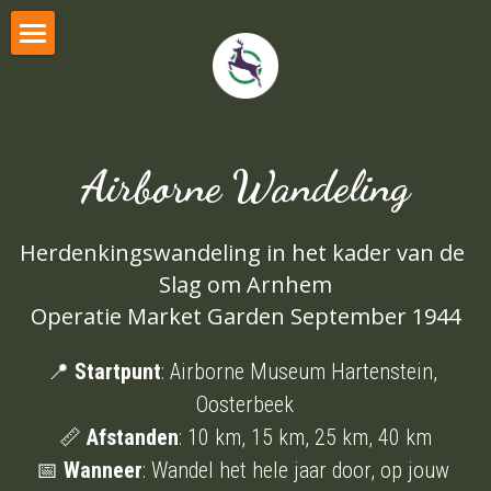
Home
Wandeltips
Airborne Wandeling
Wandelroutes
Fotoexpositie
Kies je wandelpakket
Herdenkingswandeling in het kader van de 
Je wandelpakket (log in)
Slag om Arnhem
LOG IN
Operatie Market Garden September 1944
Airbornewandeling
📍 
Startpunt
: Airborne Museum Hartenstein, 
Veluwe Voettocht
Oosterbeek
📏 
Afstanden
: 10 km, 15 km, 25 km, 40 km
📅 
Wanneer
: Wandel het hele jaar door, op jouw 