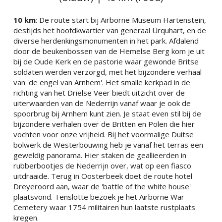
10 km
: De route start bij Airborne Museum Hartenstein, 
destijds het hoofdkwartier van generaal Urquhart, en de 
diverse herdenkingsmonumenten in het park. Afdalend 
door de beukenbossen van de Hemelse Berg kom je uit 
bij de Oude Kerk en de pastorie waar gewonde Britse 
soldaten werden verzorgd, met het bijzondere verhaal 
van 'de engel van Arnhem'. Het smalle kerkpad in de 
richting van het Drielse Veer biedt uitzicht over de 
uiterwaarden van de Nederrijn vanaf waar je ook de 
spoorbrug bij Arnhem kunt zien. Je staat even stil bij de 
bijzondere verhalen over de Britten en Polen die hier 
vochten voor onze vrijheid. Bij het voormalige Duitse 
bolwerk de Westerbouwing heb je vanaf het terras een 
geweldig panorama. Hier staken de geallieerden in 
rubberbootjes de Nederrijn over, wat op een fiasco 
uitdraaide. Terug in Oosterbeek doet de route hotel 
Dreyeroord aan, waar de 'battle of the white house' 
plaatsvond. Tenslotte bezoek je het Airborne War 
Cemetery waar 1754 militairen hun laatste rustplaats 
kregen.