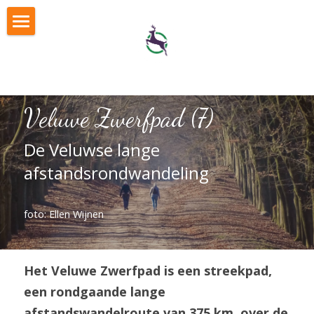
Home
Wandeltips
Veluwe Zwerfpad (7)
Wandelroutes
De Veluwse lange 
Fotoexpositie
Kies je wandelpakket
afstandsrondwandeling
Je wandelpakket (log in)
LOG IN
Airbornewandeling
foto: Ellen Wijnen
Veluwe Voettocht
Het Veluwe Zwerfpad is een streekpad, 
een rondgaande lange 
afstandswandelroute van 375 km, over de 