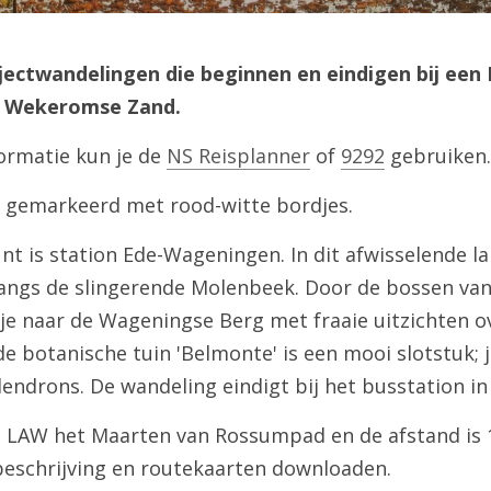
jectwandelingen die beginnen en eindigen bij een 
n Wekeromse Zand.
ormatie kun je de 
NS Reisplanner
 of 
9292
 gebruiken.
n gemarkeerd met rood-witte bordjes.
unt is station Ede-Wageningen. In dit afwisselende l
langs de slingerende Molenbeek. Door de bossen van
je naar de Wageningse Berg met fraaie uitzichten ove
botanische tuin 'Belmonte' is een mooi slotstuk; je
endrons. De wandeling eindigt bij het busstation i
s LAW het Maarten van Rossumpad en de afstand is 1
beschrijving en routekaarten downloaden.