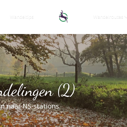
Wandeltips
Wandelroutes
elingen (2)
n naar NS-stations