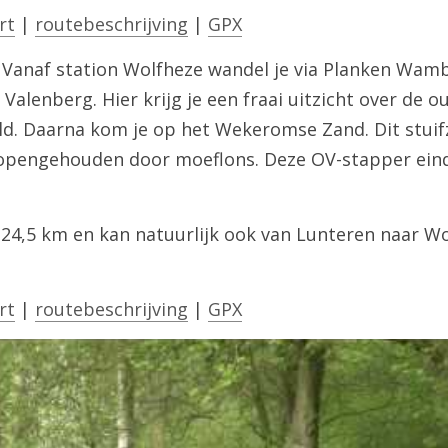
rt
 | 
routebeschrijving
 | 
GPX
 Vanaf station Wolfheze wandel je via Planken Wamb
 Valenberg. Hier krijg je een fraai uitzicht over de o
ld. Daarna kom je op het Wekeromse Zand. Dit stuifz
pengehouden door moeflons. Deze OV-stapper eindig
s 24,5 km en kan natuurlijk ook van Lunteren naar W
rt
 | 
routebeschrijving
 | 
GPX