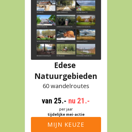
Edese 
Natuurgebieden
60 wandelroutes
van 25.- 
nu 21.-
per jaar
tijdelijke mei-actie
MIJN KEUZE