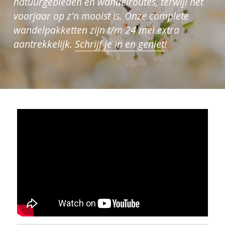
natuurgebieden en wandelroutes, terwijl het 
voorjaar op z'n mooist is. Onze complete 
wandelpakketten zijn t/m 24 mei extra 
aantrekkelijk. 
Schrijf je in en geniet
!