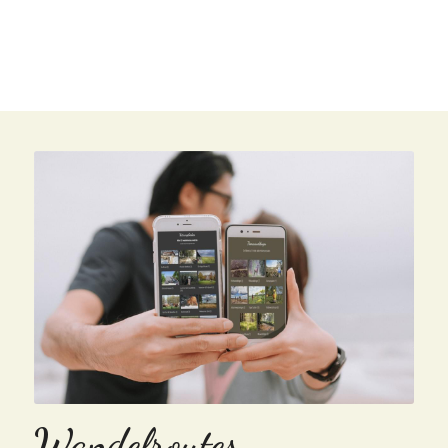
aanbod in Otterlo samen met 
Otterlo.nl
.
Wandelroutes