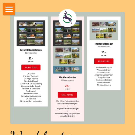
Home
Wandeltips
Wandelroutes
Fotoexpositie
Kies je wandelpakket
Je wandelpakket (log in)
LOG IN
Airbornewandeling
Veluwe Voettocht