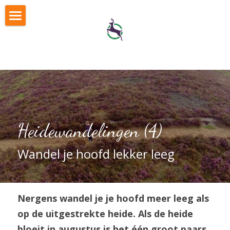
Home
Wandeltips
Wandelroutes
Fotoexpositie
Kies je wandelpakket
Heidewandelingen (4)
Je wandelpakket (log in)
LOG IN
Wandel je hoofd lekker leeg
Airbornewandeling
Veluwe Voettocht
Nergens wandel je je hoofd meer leeg als 
op de uitgestrekte heide. Als de heide 
bloeit in augustus is het één groot paars 